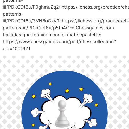
patterns-
iii/PDkQDt6u/F0ghmuZq2: https://lichess.org/practice/
patterns-
iii/PDkQDt6u/3VN6nGzy3: https://lichess.org/practice/
patterns-iii/PDkQDt6u/p5fh4OFe Chessgames.com
Partidas que terminan con el mate epaulette:
https://www.chessgames.com/perl/chesscollection?
cid=1001621